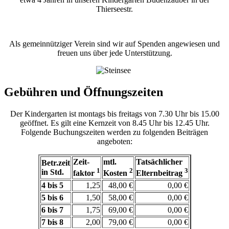
Thierseestr.
Als gemeinnütziger Verein sind wir auf Spenden angewiesen und
freuen uns über jede Unterstützun
g.
Gebühren und Öffnungszeiten
Der Kindergarten ist montags bis freitags von 7.30 Uhr bis 15.00
geöffnet. Es gilt eine Kernzeit von 8.45 Uhr bis 12.45 Uhr.
Folgende Buchungszeiten werden zu folgenden Beiträgen
angeboten:
Zeit-
mtl.
Tatsächlicher
Betr.zeit
1
2
3
in Std.
faktor
Kosten
Elternbeitrag
4 bis 5
1,25
48,00 €
0,00 €
5 bis 6
1,50
58,00 €
0,00 €
6 bis 7
1,75
69,00 €
0,00 €
7 bis 8
2,00
79,00 €
0,00 €